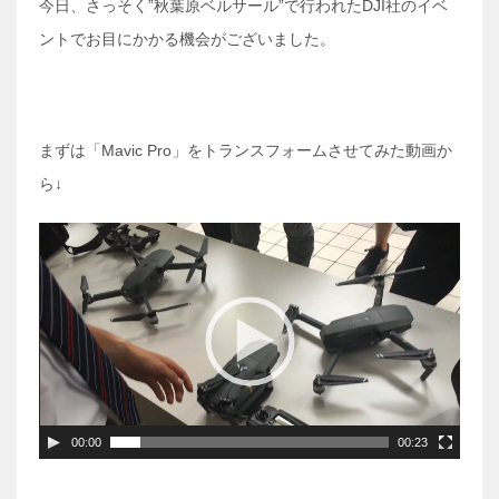
今日、さっそく”秋葉原ベルサール”で行われたDJI社のイベ
ントでお目にかかる機会がございました。
まずは「Mavic Pro」をトランスフォームさせてみた動画か
ら↓
動
画
プ
レ
ー
ヤ
ー
00:00
00:23