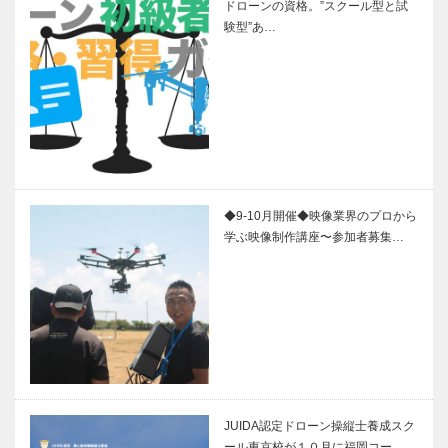
ドローンの資格。”スクール型と試
験型”あ…
◆9-10月開催◆映像業界のプロから
学ぶ映像制作講座〜参加者募集…
JUIDA認定ドローン操縦士養成スク
ール東京校が１０月に福岡コー…