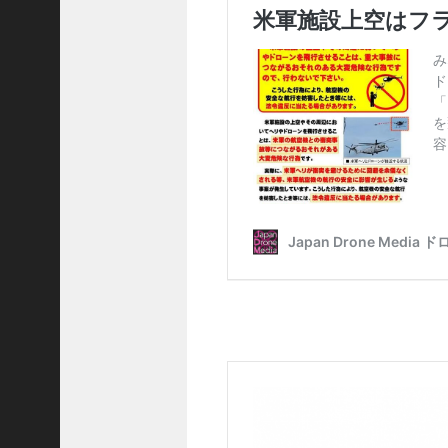
8
)
メ
ン
テ
ナ
ン
ス
日
記
(
2
1
)
お
役
立
ち
情
報
(