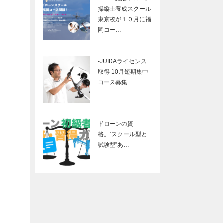
操縦士養成スクール
東京校が１０月に福
岡コー…
-JUIDAライセンス
取得-10月短期集中
コース募集
ドローンの資
格。”スクール型と
試験型”あ…