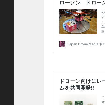
【
東
京
駅
か
ら
徒
歩
３
分
】
日
本
で
2
番
目
に
開
校
し
た