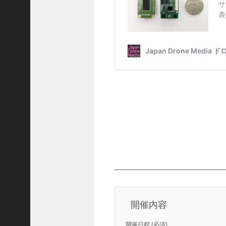
J
U
I
D
A
認
定
校
。
■
R
E
N
T
A
L
D
————————————————
r
o
n
開催内容
e
.
開催日程
(必須)