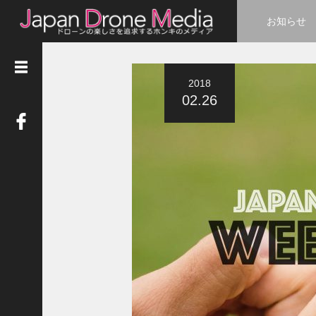
お知らせ
2018
02.26
カ
テ
ゴ
リ
ー
ニ
ュ
ー
ス
(
4
8
8
)