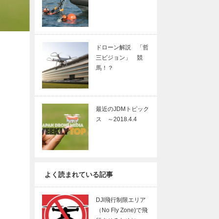
ドローン解説 「哲
三ビジョン」 競
馬！？
最近のJDMトピック
ス ～2018.4.4
よく読まれている記事
DJI飛行制限エリア
（No Fly Zone)で飛