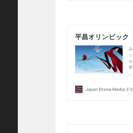
運
営
事
業
リ
ン
ク
■
J
U
I
D
A
認
定
ド
ロ
ー
ン
ス
ク
ー
ル