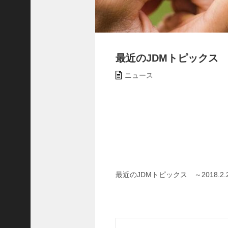
イ
ベ
ン
ト
(
最近のJDMトピックス ～2
5
6
ニュース
)
ス
ク
ー
ル
日
記
(
8
最近のJDMトピックス ～2018.2.
6
)
D★Girls
(
3