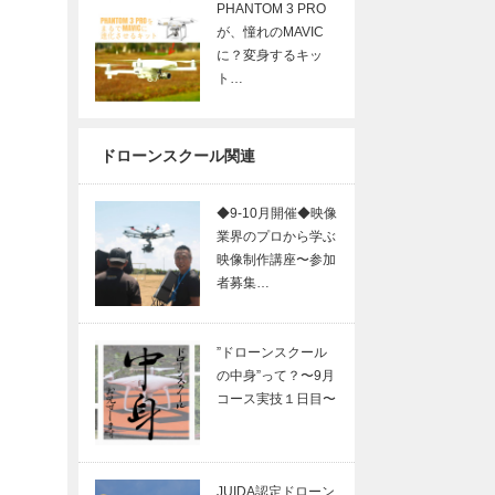
PHANTOM 3 PRO
が、憧れのMAVIC
に？変身するキッ
ト…
ドローンスクール関連
◆9-10月開催◆映像
業界のプロから学ぶ
映像制作講座〜参加
者募集…
”ドローンスクール
の中身”って？〜9月
コース実技１日目〜
JUIDA認定ドローン