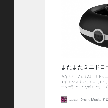
6
7
)
お
知
ら
せ
(
4
2
)
ドロー
ン
GIRLS
晴海
(
3
9
)