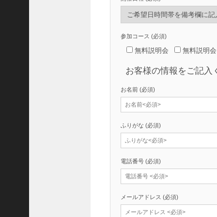
J
P
【
ド
参加コース
(必須)
ロ
無料説明会
無料説明会
ー
ン
お客様の情報をご記入
レ
ン
タ
お名前
(必須)
ル
】
最
ふりがな
(必須)
新
の
ド
ロ
電話番号
(必須)
ー
ン
を
安
メールアドレス
(必須)
心
・