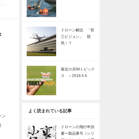
ドローン解説 「哲
ジ
三ビジョン」 競
馬！？
最近のJDMトピック
ス ～2018.4.4
よく読まれている記事
ーン
ま
ドローンの飛行申請
書ー製品番号（シリ