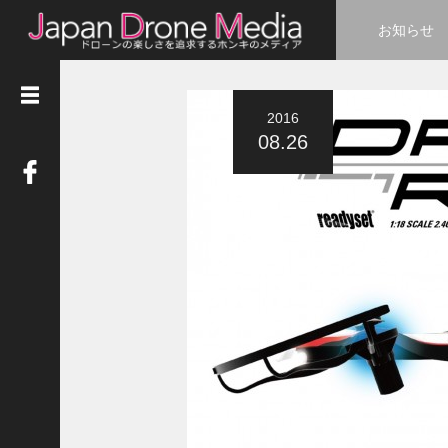
お知らせ
2016
08.26
カ
テ
ゴ
リ
ー
ニ
ュ
ー
ス
(
4
8
8
)