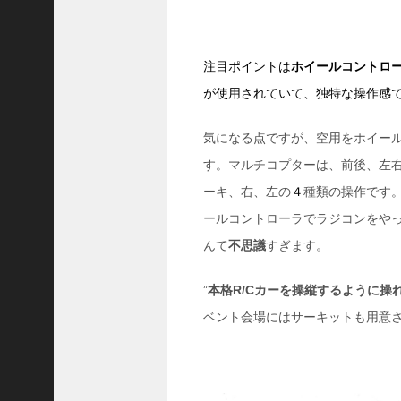
6
7
)
お
注目ポイントは
ホイールコントロ
知
が使用されていて、独特な操作感
ら
せ
気になる点ですが、空用をホイー
(
4
す。マルチコプターは、前後、左
2
ーキ、右、左の
４
種類の操作です
)
ドロー
ールコントローラでラジコンをや
ン
んて
不思議
すぎます。
GIRLS
晴海
”
本格R/Cカーを操縦するように操
(
3
ベント会場にはサーキットも用意
9
)