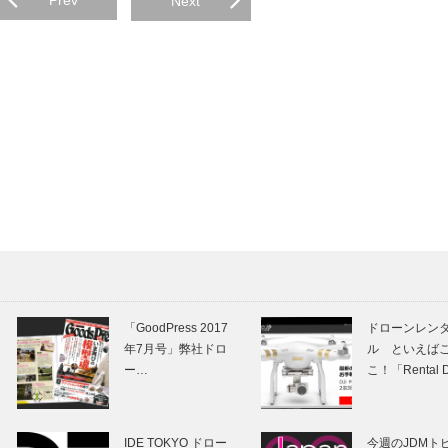
Prev
Next
「GoodPress 2017
ドローンレン
年7月号」弊社ドロ
ル といえば
ー…
こ！「Rental 
IDE TOKYO ドロー
今週のJDMト