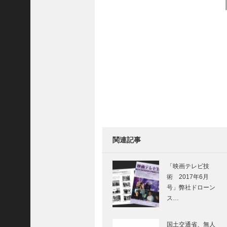
J
P
【
ド
ロ
ー
ン
レ
ン
タ
ル
】
最
新
関連記事
の
ド
ロ
「映画テレビ技
ー
術 2017年6月
ン
号」弊社ドローン
を
ス…
安
心
国土交通省、無人
・