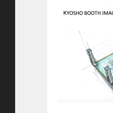
運
営
事
業
リ
ン
ク
■
J
U
I
D
A
認
定
ド
ロ
ー
ン
ス
ク
ー
ル