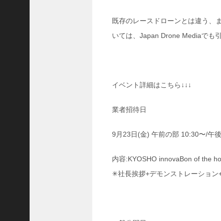
【
東
既存のレースドローンとは違う、
京
駅
いては、Japan Drone Med
か
ら
徒
歩
３
イベント詳細はこちら↓↓↓
分
】
業者招待日
日
本
で
9月23日(金) 午前の部 10:30〜/
2
番
内容:KYOSHO innovaBon of th
目
に
✳︎社長挨拶+デモンストレーション
開
校
し
た