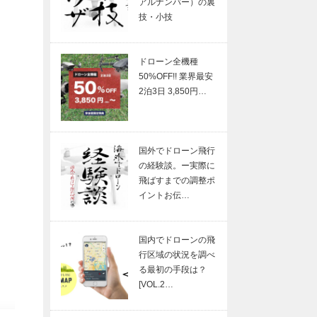
アルナンバー）の裏
技・小技
ドローン全機種
50%OFF!! 業界最安
2泊3日 3,850円…
国外でドローン飛行
の経験談。ー実際に
飛ばすまでの調整ポ
イントお伝…
国内でドローンの飛
行区域の状況を調べ
る最初の手段は？
[VOL.2…