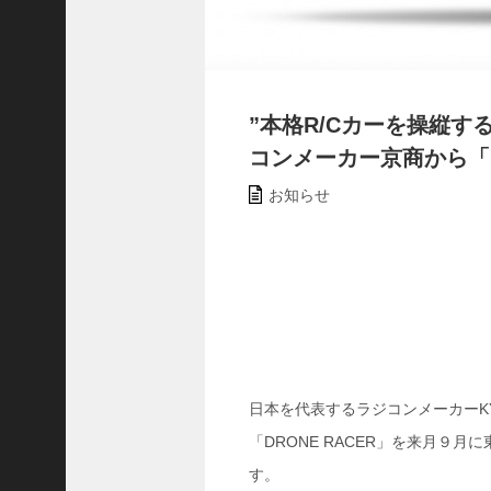
イ
ベ
ン
ト
(
”本格R/Cカーを操縦
5
コンメーカー京商から「D
6
)
お知らせ
ス
ク
ー
ル
日
記
(
8
6
日本を代表するラジコンメーカーK
)
D★Girls
「DRONE RACER」を来月９
(
す。
3