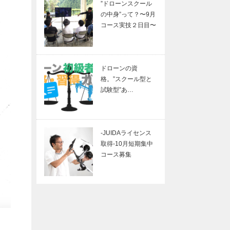
”ドローンスクール
の中身”って？〜9月
コース実技２日目〜
ドローンの資
格。”スクール型と
試験型”あ…
-JUIDAライセンス
取得-10月短期集中
コース募集