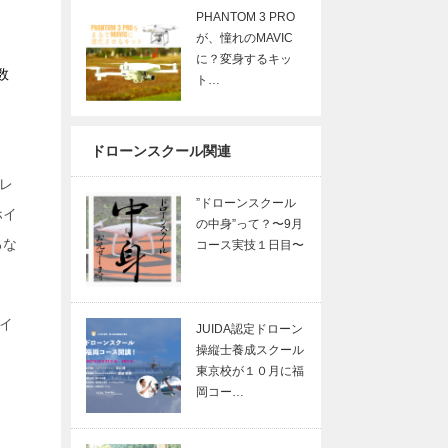
PHANTOM 3 PRO
が、憧れのMAVIC
に？変身するキッ
数
ト…
ドローンスクール関連
ま
レ
”ドローンスクール
ホイ
の中身”って？〜9月
るな
コース実技１日目〜
るイ
JUIDA認定ドローン
操縦士養成スクール
東京校が１０月に福
岡コー…