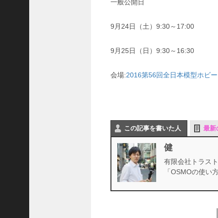
J
一般公開日
U
I
9月24日（土）9:30～17:00
D
A
認
9月25日（日）9:30～16:30
定
校
会場:
2016第56回全日本模型ホビ
。
■
R
E
N
この記事を書いた人
最新
T
A
健
L
有限会社トラスト
D
r
「OSMOの使い
o
n
e
.