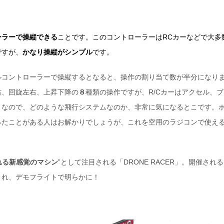
ーラーで操縦できる
ことです。このコントローラーはRCカーなどで大多
ですが、
かなり操縦がシンプル
です。
ルコントローラーで操縦するとなると、操作の割り当て数が半分になり
右、回旋左右、上昇下降の
８
種類の操作ですが、R/Cカーはアクセル、ブ
。なので、どのような飛行システムなのか、非常に気になるとこです。
ったことがある人はお解かりでしょうが、これを空用のラジコンで使え
れる新感覚のマシン
”として注目される「DRONE RACER」。開催され
され、デモフライトで明らかに！